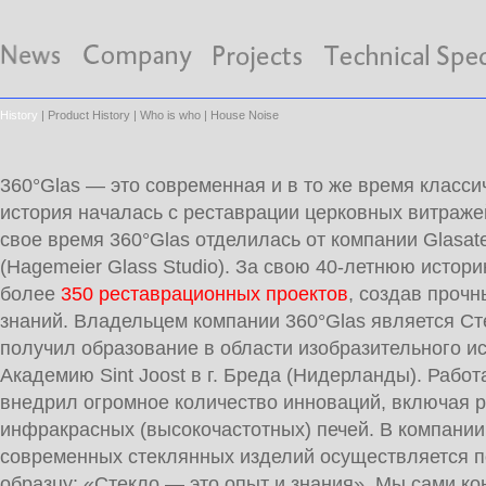
History
|
Product History
|
Who is who
|
House Noise
360°Glas — это современная и в то же время класси
история началась с реставрации церковных витраже
свое время 360°Glas отделилась от компании Glasate
(Hagemeier Glass Studio). За свою 40-летнюю исто
более
350 реставрационных проектов
, создав прочн
знаний. Владельцем компании 360°Glas является С
получил образование в области изобразительного ис
Академию Sint Joost в г. Бреда (Нидерланды). Работ
внедрил огромное количество инноваций, включая р
инфракрасных (высокочастотных) печей. B компании
современных стеклянных изделий осуществляется п
образцу: «Стекло — это опыт и знания». Мы сами ко