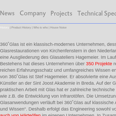
History
|
Product History
|
Who is who
|
House Noise
360˚Glas ist ein klassisch-modernes Unternehmen, des
Glasrestaurationen von Kirchenfenstern in den Niederlan
eine Ausgliederung des Glasateliers Hagemeier. Im Lauf
Bestehens hat dieses Unternehmen über
350 Projekte
r
reichen Erfahrungsschatz und umfangreiches Wissen er
von 360˚Glas ist Stef Hagemeier. Er absolvierte eine A
Künstler an der Sint Joost Akademie in Breda. Auf der 
praktischen Arbeit mit Glas hat er zahlreiche technisch
wie z.B. die Entwicklung von Infrarotöfen. Die Umsetzu
Glasanwendungen verläuft bei 360˚Glas auf klassische Ar
und Wissen“. Deshalb erfolgt das Engineering sowohl 
auch von Härteöfen
im eigenen Unternehmen. In Zusam