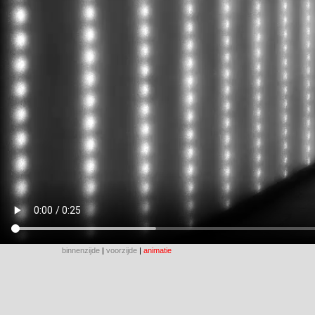
binnenzijde
|
voorzijde
|
animatie