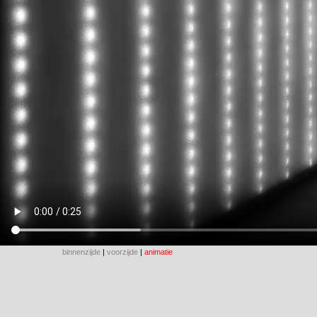
binnenzijde
|
voorzijde
|
animatie