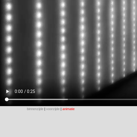
binnenzijde
|
voorzijde
|
animatie